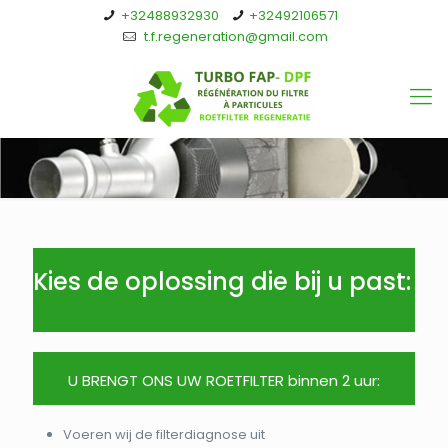
+32488932930
+32492106571
t.f.regeneration@gmail.com
Kies de oplossing die bij u past:
U BRENGT ONS UW ROETFILTER binnen 2 uur:
Voeren wij de filterdiagnose uit