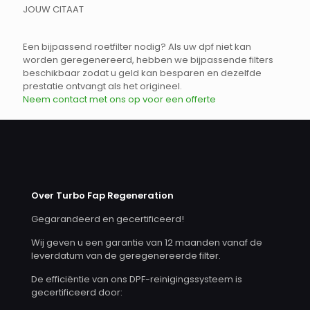
JOUW CITAAT
Een bijpassend roetfilter nodig? Als uw dpf niet kan
worden geregenereerd, hebben we bijpassende filters
beschikbaar zodat u geld kan besparen en dezelfde
prestatie ontvangt als het origineel.
Neem contact met ons op voor een offerte
Over Turbo Fap Regeneration
Gegarandeerd en gecertificeerd!
Wij geven u een garantie van 12 maanden vanaf de
leverdatum van de geregenereerde filter.
De efficiëntie van ons DPF-reinigingssysteem is
gecertificeerd door: