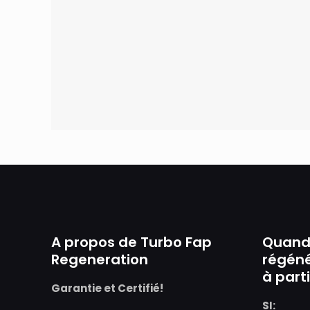
A propos de Turbo Fap
Quand 
Regeneration
régéné
à part
Garantie et Certifié!
SI: