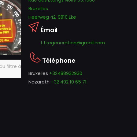
Bruxelles
Heerweg 42, 9810 Eke
Émail
t.f.regeneration@gmail.com
Téléphone
u filtre à
Bruxelles
+32488932930
Nazareth
+32 492 10 65 71