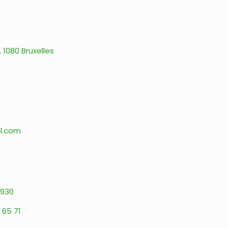
 1080 Bruxelles
il.com
930
 65 71