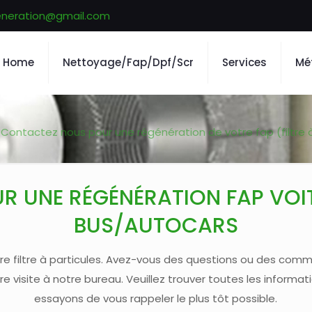
generation@gmail.com
Home
Nettoyage/Fap/Dpf/Scr
Services
Mé
Contactez nous pour une régénération de votre fap (filtre à
 UNE RÉGÉNÉRATION FAP VOIT
BUS/AUTOCARS
e filtre à particules. Avez-vous des questions ou des comme
visite à notre bureau. Veuillez trouver toutes les informat
essayons de vous rappeler le plus tôt possible.