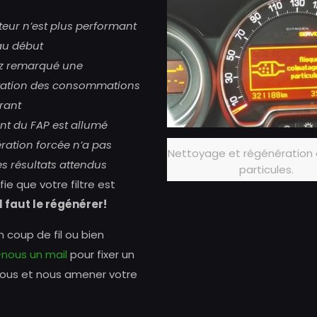
teur n’est plus performant
u début
z remarqué une
ation des consommations
rant
ant du FAP est allumé
ration forcée n’a pas
Nettoyage et régénération d
es résultats attendus
particules.
fie que votre filtre est
il faut le régénérer!
 coup de fil ou bien
nous un mail
pour fixer un
ous et nous amener votre