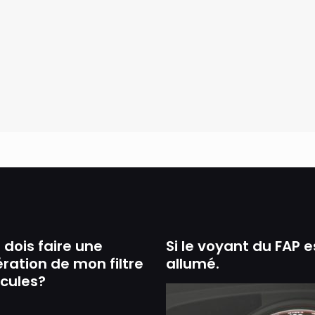
dois faire une
Si le voyant du FAP e
ration de mon filtre
allumé.
icules?